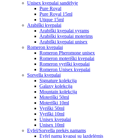
Unisex kvepalai sandėlyje
Pure Royal
Pure Royal 15ml
Utique 15ml
Arabiški kvepalai
Arabiški kvepalai vyrams
Arabiški kvepalai moterims
Arabiški kvepalai unisex
Romeron kvepalai
Romeron Pheromone unisex
Romeron moteriški kvepalai
Romeron vyriški kvepalai
Romeron Unisex kvepalai
Sorvella kvepalai
Signature kolekcija
Galaxy kolekcija
Mountain kolekcija
Moteriški 50ml
Moteriški 10ml
Vyriški 50ml
Vyriški 10ml
Unisex kvepalai
Unisex 10ml
Eyfel/Sorvella prekės namams
Eyfel namų kvapai su lazdelėmis