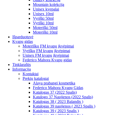
Mountain kolekcija
Unisex kvepalai
Unisex 10ml
Vyriški 50ml
Vyriški 10ml
Moteriški 50ml
Moteriški 10ml
Išparduotuvė
Kvapų gidas
Moteriškų FM kvapų įkvėpimai
Vyriškų FM kvapų įkvėpimai
Unisex FM kvapų įkvėpimai
Federico Mahora Kvapų gidas
Tinklaraštis
Informacija
Kontaktai
Prekių katalogai
Alaya prabangi kosmetika
Federico Mahora Kvapų Gidas
Katalogas 37 (2022 Spalis)
Katalogo 37 Naujienos (2022 Spalis)
Katalogas 38 ( 2023 Balandis )
Katalogas 39 naujienos ( 2023 Spalis )
Katalogas 39 ( 2023 Spalis )