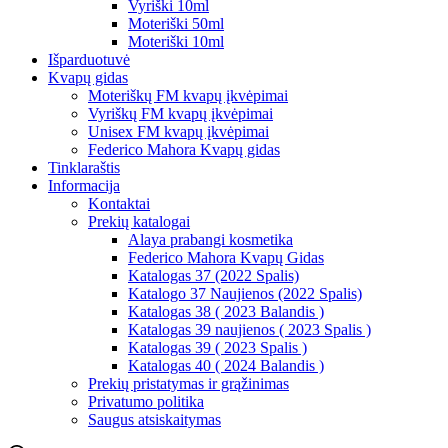
Vyriški 10ml
Moteriški 50ml
Moteriški 10ml
Išparduotuvė
Kvapų gidas
Moteriškų FM kvapų įkvėpimai
Vyriškų FM kvapų įkvėpimai
Unisex FM kvapų įkvėpimai
Federico Mahora Kvapų gidas
Tinklaraštis
Informacija
Kontaktai
Prekių katalogai
Alaya prabangi kosmetika
Federico Mahora Kvapų Gidas
Katalogas 37 (2022 Spalis)
Katalogo 37 Naujienos (2022 Spalis)
Katalogas 38 ( 2023 Balandis )
Katalogas 39 naujienos ( 2023 Spalis )
Katalogas 39 ( 2023 Spalis )
Katalogas 40 ( 2024 Balandis )
Prekių pristatymas ir grąžinimas
Privatumo politika
Saugus atsiskaitymas