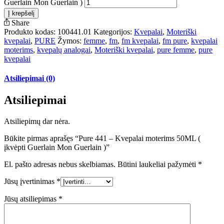
Guerlain Mon Guerlain )
Į krepšelį
Share
Produkto kodas:
100441.01
Kategorijos:
Kvepalai
,
Moteriški
kvepalai
,
PURE
Žymos:
femme
,
fm
,
fm kvepalai
,
fm pure
,
kvepalai
moterims
,
kvepalų analogai
,
Moteriški kvepalai
,
pure femme
,
pure
kvepalai
Atsiliepimai (0)
Atsiliepimai
Atsiliepimų dar nėra.
Būkite pirmas aprašęs “Pure 441 – Kvepalai moterims 50ML (
įkvėpti Guerlain Mon Guerlain )”
El. pašto adresas nebus skelbiamas.
Būtini laukeliai pažymėti
*
Jūsų įvertinimas
*
Jūsų atsiliepimas
*