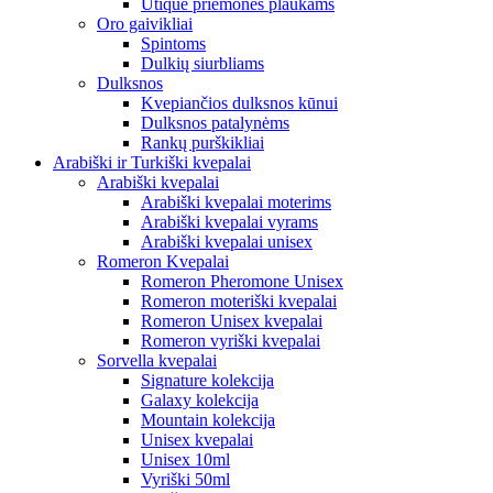
Utique priemonės plaukams
Oro gaivikliai
Spintoms
Dulkių siurbliams
Dulksnos
Kvepiančios dulksnos kūnui
Dulksnos patalynėms
Rankų purškikliai
Arabiški ir Turkiški kvepalai
Arabiški kvepalai
Arabiški kvepalai moterims
Arabiški kvepalai vyrams
Arabiški kvepalai unisex
Romeron Kvepalai
Romeron Pheromone Unisex
Romeron moteriški kvepalai
Romeron Unisex kvepalai
Romeron vyriški kvepalai
Sorvella kvepalai
Signature kolekcija
Galaxy kolekcija
Mountain kolekcija
Unisex kvepalai
Unisex 10ml
Vyriški 50ml