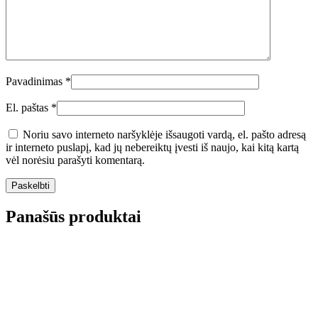
Pavadinimas
*
El. paštas
*
Noriu savo interneto naršyklėje išsaugoti vardą, el. pašto adresą
ir interneto puslapį, kad jų nebereiktų įvesti iš naujo, kai kitą kartą
vėl norėsiu parašyti komentarą.
Panašūs produktai