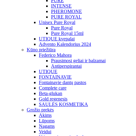
PURE
INTENSE
PHEROMONE
PURE ROYAL
Unisex Pure Royal
Pure Royal
Pure Royal 15ml
UTIQUE kvepalai
Advento Kalendorius 2024
Kūno priežiūra
Federico Mahora
Prausimosi geliai ir balzamai
Antiperspirantai
UTIQUE
FONTAINAVIE
Fontainavie dantų pastos
Complete care
Beta-glukan
Gold regenesis
SAULĖS KOSMETIKA
Grožio prekės
Akims
Lūpoms
Nagams
Veidui