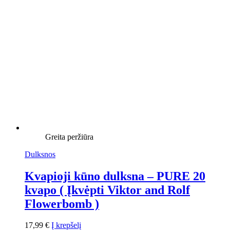
Greita peržiūra
Dulksnos
Kvapioji kūno dulksna – PURE 20
kvapo ( Įkvėpti Viktor and Rolf
Flowerbomb )
17,99
€
Į krepšelį