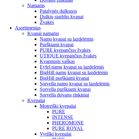
Namams
Patalynės dulksnos
Dulkių siurblio kvapai
Žvakės
Asortimentas
Kvapai namams
Namų kvapai su lazdelėmis
Purškiami kvapai
PURE kvepančios žvakės
UTIQUE kvepančios žvakės
Kvapnusis vaškas
Eyfel namų kvapai su lazdelėmis
BigHill namų kvapai su lazdelėmis
BigHill purškiami kvapai
Sorvella namų kvapai su lazdelėmis
Sorvella purškiami kvapai
Sorvella dovanų rinkiniai
Kvepalai
Moteriški kvepalai
PURE
INTENSE
PHEROMONE
PURE ROYAL
Vyriški kvepalai