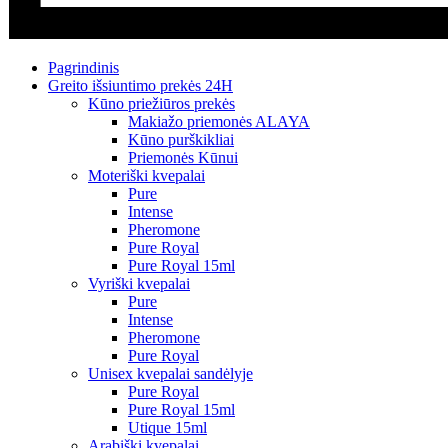
Pagrindinis
Greito išsiuntimo prekės 24H
Kūno priežiūros prekės
Makiažo priemonės ALAYA
Kūno purškikliai
Priemonės Kūnui
Moteriški kvepalai
Pure
Intense
Pheromone
Pure Royal
Pure Royal 15ml
Vyriški kvepalai
Pure
Intense
Pheromone
Pure Royal
Unisex kvepalai sandėlyje
Pure Royal
Pure Royal 15ml
Utique 15ml
Arabiški kvepalai