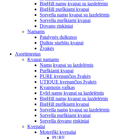
BigHill namų kvapai su lazdelėmis
BigHill purškiami kvapai
Sorvella namų kvapai su lazdelėmis
Sorvella purškiami kvapai
Dovanų rinkiniai
Namams
Patalynės dulksnos
Dulkių siurblio kvapai
Žvakės
Asortimentas
Kvapai namams
Namų kvapai su lazdelėmis
Purškiami kvapai
PURE kvepančios žvakės
UTIQUE kvepančios žvakės
Kvapnusis vaškas
Eyfel namų kvapai su lazdelėmis
BigHill namų kvapai su lazdelėmis
BigHill purškiami kvapai
Sorvella namų kvapai su lazdelėmis
Sorvella purškiami kvapai
Sorvella dovanų rinkiniai
Kvepalai
Moteriški kvepalai
PURE