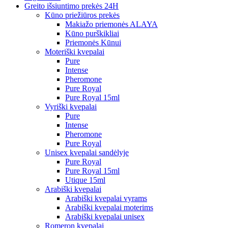
Greito išsiuntimo prekės 24H
Kūno priežiūros prekės
Makiažo priemonės ALAYA
Kūno purškikliai
Priemonės Kūnui
Moteriški kvepalai
Pure
Intense
Pheromone
Pure Royal
Pure Royal 15ml
Vyriški kvepalai
Pure
Intense
Pheromone
Pure Royal
Unisex kvepalai sandėlyje
Pure Royal
Pure Royal 15ml
Utique 15ml
Arabiški kvepalai
Arabiški kvepalai vyrams
Arabiški kvepalai moterims
Arabiški kvepalai unisex
Romeron kvepalai