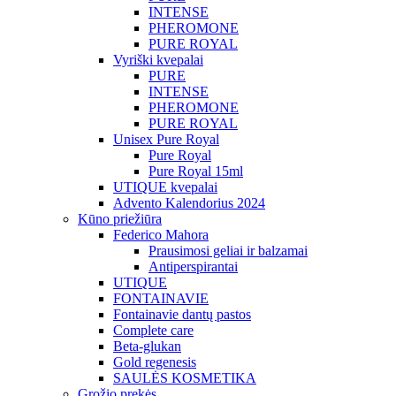
INTENSE
PHEROMONE
PURE ROYAL
Vyriški kvepalai
PURE
INTENSE
PHEROMONE
PURE ROYAL
Unisex Pure Royal
Pure Royal
Pure Royal 15ml
UTIQUE kvepalai
Advento Kalendorius 2024
Kūno priežiūra
Federico Mahora
Prausimosi geliai ir balzamai
Antiperspirantai
UTIQUE
FONTAINAVIE
Fontainavie dantų pastos
Complete care
Beta-glukan
Gold regenesis
SAULĖS KOSMETIKA
Grožio prekės