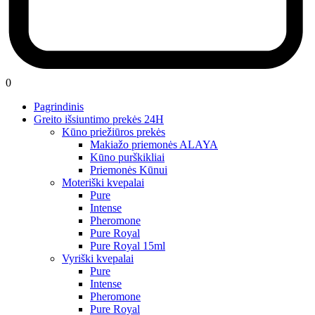
0
Pagrindinis
Greito išsiuntimo prekės 24H
Kūno priežiūros prekės
Makiažo priemonės ALAYA
Kūno purškikliai
Priemonės Kūnui
Moteriški kvepalai
Pure
Intense
Pheromone
Pure Royal
Pure Royal 15ml
Vyriški kvepalai
Pure
Intense
Pheromone
Pure Royal