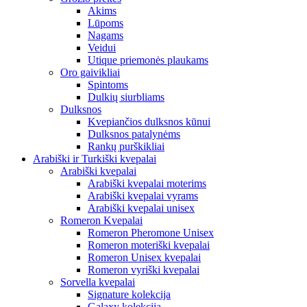
Akims
Lūpoms
Nagams
Veidui
Utique priemonės plaukams
Oro gaivikliai
Spintoms
Dulkių siurbliams
Dulksnos
Kvepiančios dulksnos kūnui
Dulksnos patalynėms
Rankų purškikliai
Arabiški ir Turkiški kvepalai
Arabiški kvepalai
Arabiški kvepalai moterims
Arabiški kvepalai vyrams
Arabiški kvepalai unisex
Romeron Kvepalai
Romeron Pheromone Unisex
Romeron moteriški kvepalai
Romeron Unisex kvepalai
Romeron vyriški kvepalai
Sorvella kvepalai
Signature kolekcija
Galaxy kolekcija