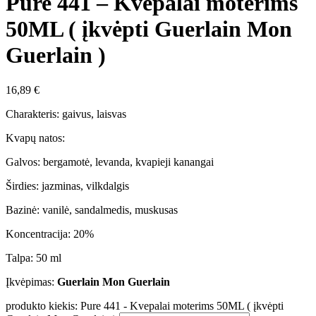
Pure 441 – Kvepalai moterims
50ML ( įkvėpti Guerlain Mon
Guerlain )
16,89
€
Charakteris: gaivus, laisvas
Kvapų natos:
Galvos: bergamotė, levanda, kvapieji kanangai
Širdies: jazminas, vilkdalgis
Bazinė: vanilė, sandalmedis, muskusas
Koncentracija: 20%
Talpa: 50 ml
Įkvėpimas:
Guerlain Mon Guerlain
produkto kiekis: Pure 441 - Kvepalai moterims 50ML ( įkvėpti