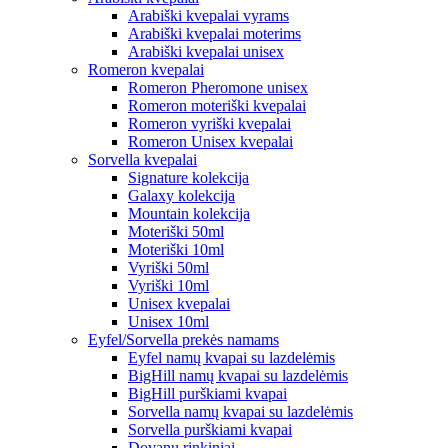
Arabiški kvepalai vyrams
Arabiški kvepalai moterims
Arabiški kvepalai unisex
Romeron kvepalai
Romeron Pheromone unisex
Romeron moteriški kvepalai
Romeron vyriški kvepalai
Romeron Unisex kvepalai
Sorvella kvepalai
Signature kolekcija
Galaxy kolekcija
Mountain kolekcija
Moteriški 50ml
Moteriški 10ml
Vyriški 50ml
Vyriški 10ml
Unisex kvepalai
Unisex 10ml
Eyfel/Sorvella prekės namams
Eyfel namų kvapai su lazdelėmis
BigHill namų kvapai su lazdelėmis
BigHill purškiami kvapai
Sorvella namų kvapai su lazdelėmis
Sorvella purškiami kvapai
Dovanų rinkiniai