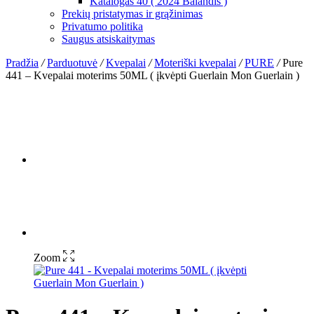
Katalogas 40 ( 2024 Balandis )
Prekių pristatymas ir grąžinimas
Privatumo politika
Saugus atsiskaitymas
Pradžia
/
Parduotuvė
/
Kvepalai
/
Moteriški kvepalai
/
PURE
/
Pure
441 – Kvepalai moterims 50ML ( įkvėpti Guerlain Mon Guerlain )
Zoom