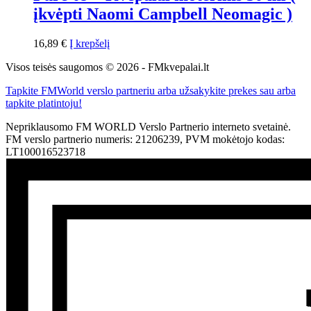
įkvėpti Naomi Campbell Neomagic )
16,89
€
Į krepšelį
Visos teisės saugomos © 2026 - FMkvepalai.lt
Tapkite FMWorld verslo partneriu arba užsakykite prekes sau arba
tapkite platintoju!
Nepriklausomo FM WORLD Verslo Partnerio interneto svetainė.
FM verslo partnerio numeris: 21206239, PVM mokėtojo kodas:
LT100016523718