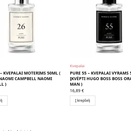
Kvepalai
 – KVEPALAI MOTERIMS 50ML (
PURE 55 – KVEPALAI VYRAMS
 NAOMI CAMPBELL NAOMI
ĮKVĖPTI HUGO BOSS BOSS O
L )
MAN )
16,89
€
lį
Į krepšelį