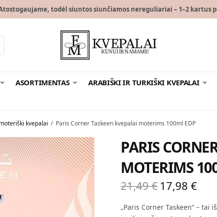
tostogaujame, todėl siuntos siunčiamos nereguliariai – 1–2 kartus p
ASORTIMENTAS
ARABIŠKI IR TURKIŠKI KVEPALAI
moteriški kvepalai
/
Paris Corner Taskeen kvepalai moterims 100ml EDP
PARIS CORNER
MOTERIMS 10
21,49
€
17,98
€
Original
Curr
price
price 
„Paris Corner Taskeen“ – tai 
was:
17,98