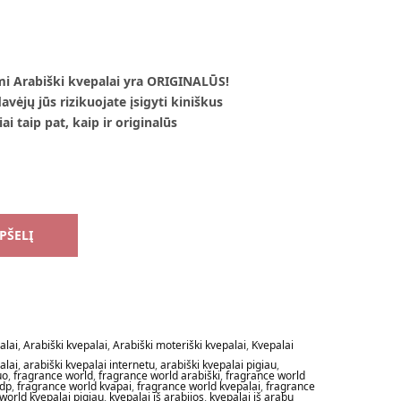
mi Arabiški kvepalai yra ORIGINALŪS!
vėjų jūs rizikuojate įsigyti kiniškus
ai taip pat, kaip ir originalūs
EPŠELĮ
alai
,
Arabiški kvepalai
,
Arabiški moteriški kvepalai
,
Kvepalai
alai
,
arabiški kvepalai internetu
,
arabiški kvepalai pigiau
,
uo
,
fragrance world
,
fragrance world arabiški
,
fragrance world
edp
,
fragrance world kvapai
,
fragrance world kvepalai
,
fragrance
world kvepalai pigiau
,
kvepalai iš arabijos
,
kvepalai iš arabų