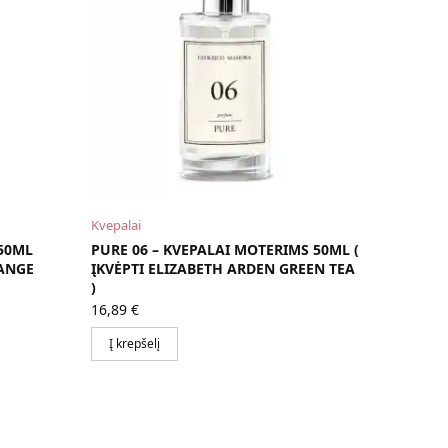
Kvepalai
 50ML
PURE 06 – KVEPALAI MOTERIMS 50ML (
RANGE
ĮKVĖPTI ELIZABETH ARDEN GREEN TEA
)
16,89
€
Į krepšelį