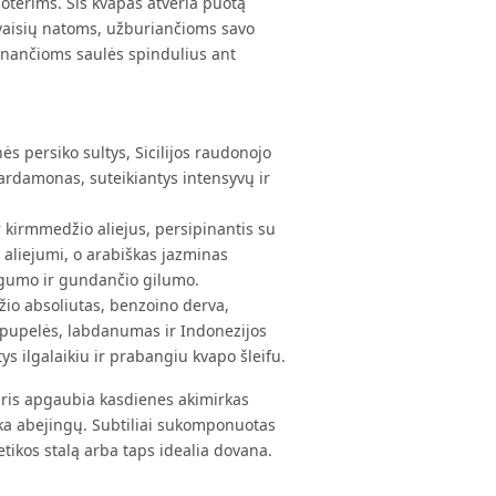
moterims. Šis kvapas atveria puotą
vaisių natoms, užburiančioms savo
nančioms saulės spindulius ant
s persiko sultys, Sicilijos raudonojo
kardamonas, suteikiantys intensyvų ir
r kirmmedžio aliejus, persipinantis su
aliejumi, o arabiškas jazminas
ngumo ir gundančio gilumo.
o absoliutas, benzoino derva,
 pupelės, labdanumas ir Indonezijos
ntys ilgalaikiu ir prabangiu kvapo šleifu.
uris apgaubia kasdienes akimirkas
ka abejingų. Subtiliai sukomponuotas
ikos stalą arba taps idealia dovana.