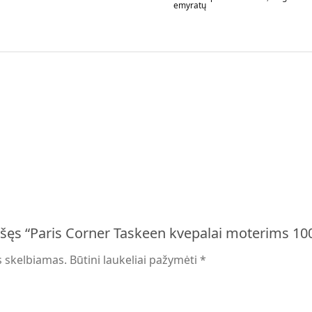
emyratų
šęs “Paris Corner Taskeen kvepalai moterims 1
s skelbiamas.
Būtini laukeliai pažymėti
*