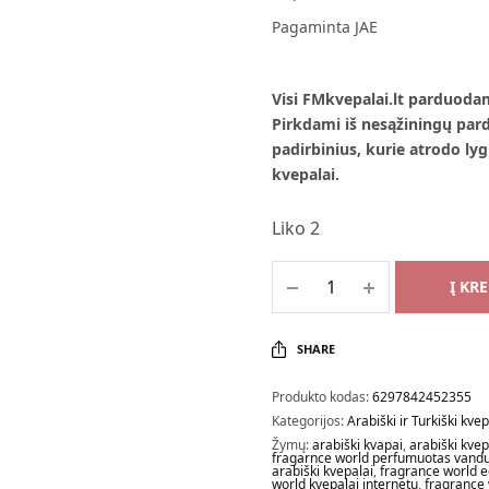
Pagaminta JAE
Visi FMkvepalai.lt parduoda
Pirkdami iš nesąžiningų parda
padirbinius, kurie atrodo lygi
kvepalai.
Liko 2
Į KR
SHARE
Produkto kodas:
6297842452355
Kategorijos:
Arabiški ir Turkiški kvep
Žymų:
arabiški kvapai
,
arabiški kvep
fragarnce world perfumuotas vand
arabiški kvepalai
,
fragrance world 
world kvepalai internetu
,
fragrance 