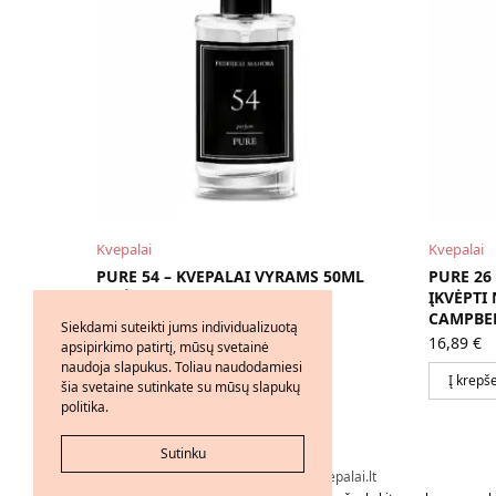
Kvepalai
Kvepalai
PURE 54 – KVEPALAI VYRAMS 50ML
PURE 26
ĮKVĖPTI HUGO BOSS HUGO )
ĮKVĖPTI
CAMPBEL
16,89
€
Siekdami suteikti jums individualizuotą
16,89
€
apsipirkimo patirtį, mūsų svetainė
Į krepšelį
naudoja slapukus. Toliau naudodamiesi
Į krepše
šia svetaine sutinkate su mūsų slapukų
politika.
Sutinku
Visos teisės saugomos © 2026 - FMkvepalai.lt