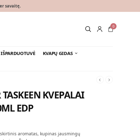
er savaitę.
0
IŠPARDUOTUVĖ
KVAPŲ GIDAS
 TASKEEN KVEPALAI
0ML EDP
ent
is:
išskirtinis aromatas, kupinas jausmingų
 €.