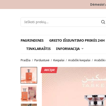
Dėmesio! A
PAGRINDINIS
GREITO IŠSIUNTIMO PREKĖS 24H
TINKLARAŠTIS
INFORMACIJA
Pradžia
/
Parduotuvė
/
Kvepalai
/
Arabiški kvepalai
/
Arabiški 
AKCIJA!