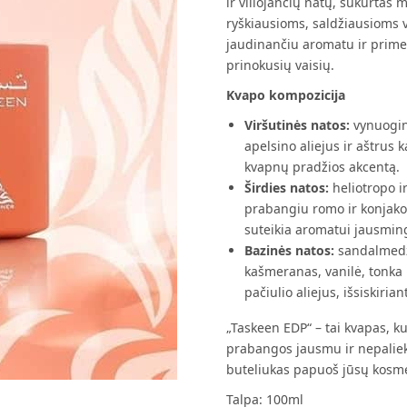
ir viliojančių natų, sukurtas 
21,49 €.
ryškiausioms, saldžiausioms 
jaudinančiu aromatu ir prime
prinokusių vaisių.
Kvapo kompozicija
Viršutinės natos:
vynuoginė
apelsino aliejus ir aštrus 
kvapnų pradžios akcentą.
Širdies natos:
heliotropo i
prabangiu romo ir konjako 
suteikia aromatui jausmi
Bazinės natos:
sandalmedži
kašmeranas, vanilė, tonka
pačiulio aliejus, išsiskiria
„Taskeen EDP“ – tai kvapas, k
prabangos jausmu ir nepalie
buteliukas papuoš jūsų kosmet
Talpa: 100ml