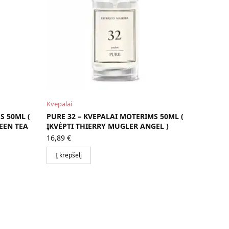
Kvepalai
S 50ML (
PURE 32 – KVEPALAI MOTERIMS 50ML (
EEN TEA
ĮKVĖPTI THIERRY MUGLER ANGEL )
16,89
€
Į krepšelį