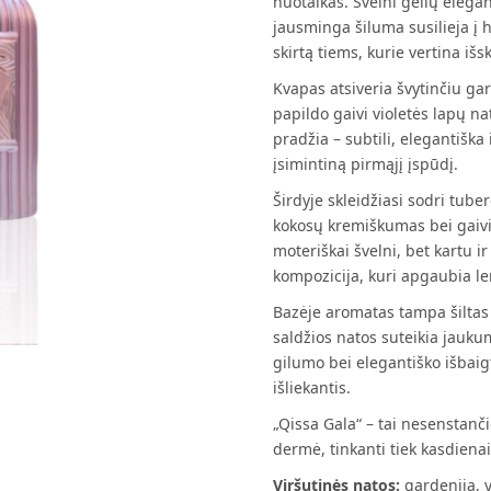
nuotaikas. Švelni gėlių elegan
jausminga šiluma susilieja į 
skirtą tiems, kurie vertina i
Kvapas atsiveria švytinčiu gar
papildo gaivi violetės lapų n
pradžia – subtili, elegantiška
įsimintiną pirmąjį įspūdį.
Širdyje skleidžiasi sodri tube
kokosų kremiškumas bei gaivi
moteriškai švelni, bet kartu ir
kompozicija, kuri apgaubia l
Bazėje aromatas tampa šiltas i
saldžios natos suteikia jauk
gilumo bei elegantiško išbaigt
išliekantis.
„Qissa Gala“ – tai nesenstanč
dermė, tinkanti tiek kasdiena
Viršutinės natos:
gardenija, y