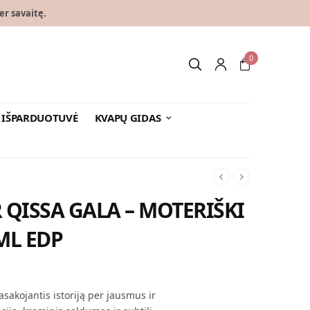
er savaitę.
0
IŠPARDUOTUVĖ
KVAPŲ GIDAS
 QISSA GALA – MOTERIŠKI
ML EDP
asakojantis istoriją per jausmus ir