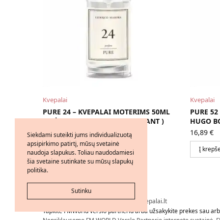
Kvepalai
Kvepalai
PURE 24 – KVEPALAI MOTERIMS 50ML
PURE 52
ĮKVĖPTI KENZO JUNGLE ELEPHANT )
HUGO BO
16,89
€
16,89
€
Siekdami suteikti jums individualizuotą
apsipirkimo patirtį, mūsų svetainė
Į krepšelį
Į krepše
naudoja slapukus. Toliau naudodamiesi
šia svetaine sutinkate su mūsų slapukų
politika.
Sutinku
Visos teisės saugomos © 2026 - FMkvepalai.lt
Tapkite FMWorld verslo partneriu arba užsakykite prekes sau arba