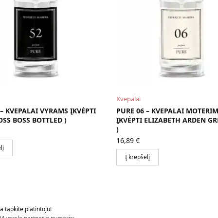
Kvepalai
 – KVEPALAI VYRAMS ĮKVĖPTI
PURE 06 – KVEPALAI MOTERIM
SS BOSS BOTTLED )
ĮKVĖPTI ELIZABETH ARDEN GR
)
16,89
€
lį
Į krepšelį
 tapkite platintoju!