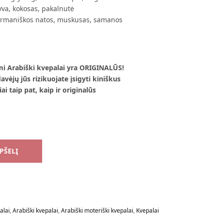
yva, kokosas, pakalnutė
urmaniškos natos, muskusas, samanos
mi Arabiški kvepalai yra ORIGINALŪS!
vėjų jūs rizikuojate įsigyti kiniškus
ai taip pat, kaip ir originalūs
EPŠELĮ
alai
,
Arabiški kvepalai
,
Arabiški moteriški kvepalai
,
Kvepalai