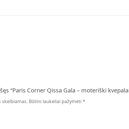
šęs “Paris Corner Qissa Gala – moteriški kvepal
s skelbiamas.
Būtini laukeliai pažymėti
*