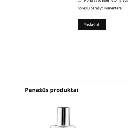
Noriu savo interneto naršyklė
norėsiu parašyti komentarą.
Panašūs produktai