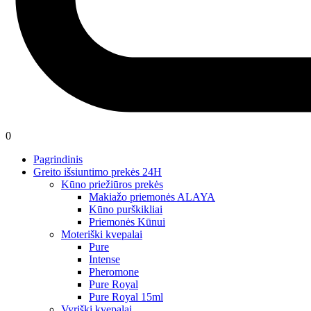
0
Pagrindinis
Greito išsiuntimo prekės 24H
Kūno priežiūros prekės
Makiažo priemonės ALAYA
Kūno purškikliai
Priemonės Kūnui
Moteriški kvepalai
Pure
Intense
Pheromone
Pure Royal
Pure Royal 15ml
Vyriški kvepalai