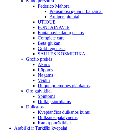
Kūno priežiūra
Federico Mahora
Prausimosi geliai ir balzamai
Antiperspirantai
UTIQUE
FONTAINAVIE
Fontainavie dantų pastos
Complete care
Beta-glukan
Gold regenesis
SAULĖS KOSMETIKA
Grožio prekės
Akims
Lūpoms
Nagams
Veidui
Utique priemonės plaukams
Oro gaivikliai
Spintoms
Dulkių siurbliams
Dulksnos
Kvepiančios dulksnos kūnui
Dulksnos patalynėms
Rankų purškikliai
Arabiški ir Turkiški kvepalai