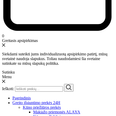
0
Greitasis apsipirkimas
Siekdami suteikti jums individualizuotą apsipirkimo patirtį, mūsų
svetainė naudoja slapukus. Toliau naudodamiesi šia svetaine
sutinkate su mūsų slapukų politika.
Sutinku
Menu
Ieškoti:
Pagrindinis
Greito išsiuntimo prekės 24H
Kūno priežiūros prekės
Makiažo priemonės ALAYA