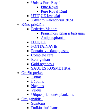
Unisex Pure Royal
Pure Royal
Pure Royal 15ml
UTIQUE kvepalai
Advento Kalendorius 2024
Kūno priežiūra
Federico Mahora
Prausimosi geliai ir balzamai
Antiperspirantai
UTIQUE
FONTAINAVIE
Fontainavie dantų pastos
Complete care
Beta-glukan
Gold regenesis
SAULĖS KOSMETIKA
Grožio prekės
Akims
Lūpoms
Nagams
Veidui
Utique priemonės plaukams
Oro gaivikliai
Spintoms
Dulkių siurbliams