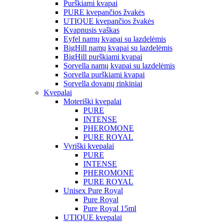
Purškiami kvapai
PURE kvepančios žvakės
UTIQUE kvepančios žvakės
Kvapnusis vaškas
Eyfel namų kvapai su lazdelėmis
BigHill namų kvapai su lazdelėmis
BigHill purškiami kvapai
Sorvella namų kvapai su lazdelėmis
Sorvella purškiami kvapai
Sorvella dovanų rinkiniai
Kvepalai
Moteriški kvepalai
PURE
INTENSE
PHEROMONE
PURE ROYAL
Vyriški kvepalai
PURE
INTENSE
PHEROMONE
PURE ROYAL
Unisex Pure Royal
Pure Royal
Pure Royal 15ml
UTIQUE kvepalai