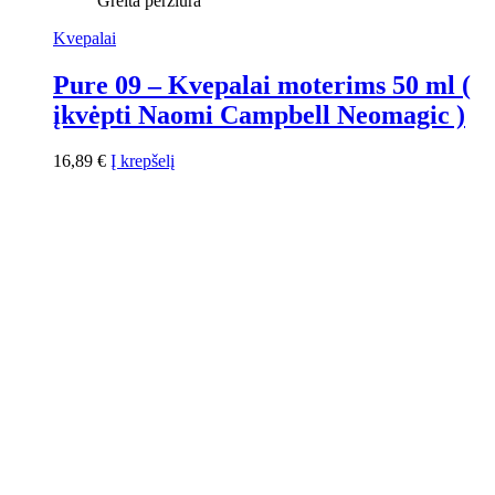
Greita peržiūra
Kvepalai
Pure 09 – Kvepalai moterims 50 ml (
įkvėpti Naomi Campbell Neomagic )
16,89
€
Į krepšelį