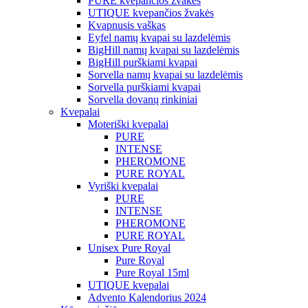
PURE kvepančios žvakės
UTIQUE kvepančios žvakės
Kvapnusis vaškas
Eyfel namų kvapai su lazdelėmis
BigHill namų kvapai su lazdelėmis
BigHill purškiami kvapai
Sorvella namų kvapai su lazdelėmis
Sorvella purškiami kvapai
Sorvella dovanų rinkiniai
Kvepalai
Moteriški kvepalai
PURE
INTENSE
PHEROMONE
PURE ROYAL
Vyriški kvepalai
PURE
INTENSE
PHEROMONE
PURE ROYAL
Unisex Pure Royal
Pure Royal
Pure Royal 15ml
UTIQUE kvepalai
Advento Kalendorius 2024