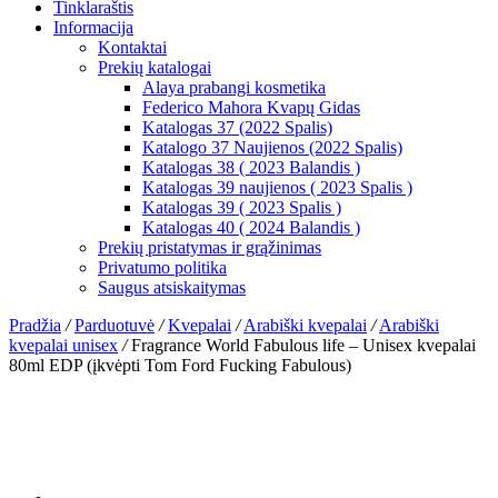
Tinklaraštis
Informacija
Kontaktai
Prekių katalogai
Alaya prabangi kosmetika
Federico Mahora Kvapų Gidas
Katalogas 37 (2022 Spalis)
Katalogo 37 Naujienos (2022 Spalis)
Katalogas 38 ( 2023 Balandis )
Katalogas 39 naujienos ( 2023 Spalis )
Katalogas 39 ( 2023 Spalis )
Katalogas 40 ( 2024 Balandis )
Prekių pristatymas ir grąžinimas
Privatumo politika
Saugus atsiskaitymas
Pradžia
/
Parduotuvė
/
Kvepalai
/
Arabiški kvepalai
/
Arabiški
kvepalai unisex
/
Fragrance World Fabulous life – Unisex kvepalai
80ml EDP (įkvėpti Tom Ford Fucking Fabulous)