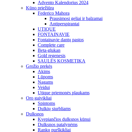
Advento Kalendorius 2024
Kūno priežiūra
Federico Mahora
Prausimosi geliai ir balzamai
Antiperspirantai
UTIQUE
FONTAINAVIE
Fontainavie dantų pastos
Complete care
Beta-glukan
Gold regenesis
SAULĖS KOSMETIKA
Grožio prekės
Akims
Lūpoms
Nagams
Veidui
Utique priemonės plaukams
Oro gaivikliai
Spintoms
Dulkių siurbliams
Dulksnos
Kvepiančios dulksnos kūnui
Dulksnos patalynėms
Rankų purškikliai