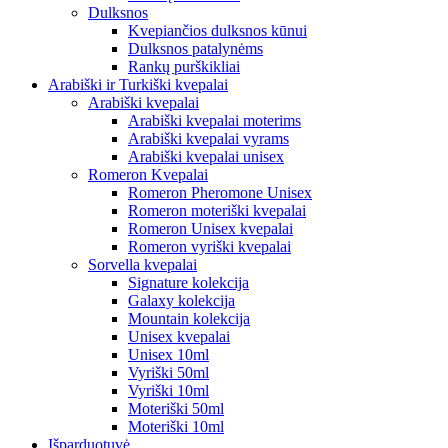
Dulksnos
Kvepiančios dulksnos kūnui
Dulksnos patalynėms
Rankų purškikliai
Arabiški ir Turkiški kvepalai
Arabiški kvepalai
Arabiški kvepalai moterims
Arabiški kvepalai vyrams
Arabiški kvepalai unisex
Romeron Kvepalai
Romeron Pheromone Unisex
Romeron moteriški kvepalai
Romeron Unisex kvepalai
Romeron vyriški kvepalai
Sorvella kvepalai
Signature kolekcija
Galaxy kolekcija
Mountain kolekcija
Unisex kvepalai
Unisex 10ml
Vyriški 50ml
Vyriški 10ml
Moteriški 50ml
Moteriški 10ml
Išparduotuvė