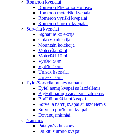
Romeron kvepalai
Romeron Pheromone unisex
Romeron moteriški kvepalai
Romeron vyriški kvepalai
Romeron Unisex kvepalai
Sorvella kvepalai
Signature kolekcija
Galaxy kolekcija
Mountain kolekcija
Moteriški 50ml
Moteriški 10ml
Vyriški 50ml
Vyriški 10ml
Unisex kvepalai
Unisex 10ml
Eyfel/Sorvella prekės namams
Eyfel namų kvapai su lazdelėmis
BigHill namų kvapai su lazdelėmis
BigHill purškiami kvapai
Sorvella namų kvapai su lazdelėmis
Sorvella purškiami kvapai
Dovanų rinkiniai
Namams
Patalynės dulksnos
Dulkių siurblio kvapai