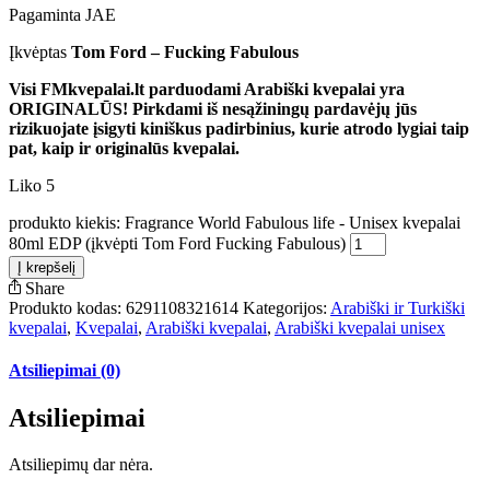
Pagaminta JAE
Įkvėptas
Tom Ford – Fucking Fabulous
Visi FMkvepalai.lt parduodami Arabiški kvepalai yra
ORIGINALŪS! Pirkdami iš nesąžiningų pardavėjų jūs
rizikuojate įsigyti kiniškus padirbinius, kurie atrodo lygiai taip
pat, kaip ir originalūs kvepalai.
Liko 5
produkto kiekis: Fragrance World Fabulous life - Unisex kvepalai
80ml EDP (įkvėpti Tom Ford Fucking Fabulous)
Į krepšelį
Share
Produkto kodas:
6291108321614
Kategorijos:
Arabiški ir Turkiški
kvepalai
,
Kvepalai
,
Arabiški kvepalai
,
Arabiški kvepalai unisex
Atsiliepimai (0)
Atsiliepimai
Atsiliepimų dar nėra.