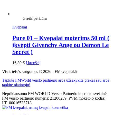
Greita peržiūra
Kvepalai
Pure 01 – Kvepalai moterims 50 ml (
įkvėpti Givenchy Ange ou Demon Le
Secret )
16,89
€
Į krepšelį
Visos teisės saugomos © 2026 - FMkvepalai.lt
Tapkite FMWorld verslo partneriu arba užsakykite prekes sau arba
tapkite platintoju!
Nepriklausomo FM WORLD Verslo Partnerio interneto svetainė.
FM verslo partnerio numeris: 21206239, PVM mokėtojo kodas:
LT100016523718