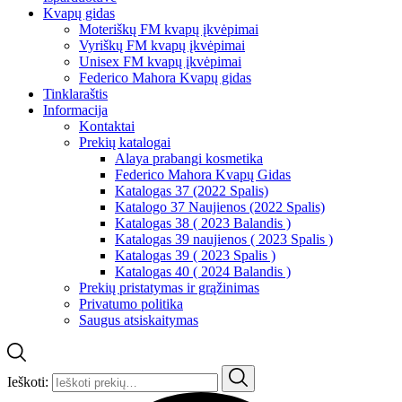
Kvapų gidas
Moteriškų FM kvapų įkvėpimai
Vyriškų FM kvapų įkvėpimai
Unisex FM kvapų įkvėpimai
Federico Mahora Kvapų gidas
Tinklaraštis
Informacija
Kontaktai
Prekių katalogai
Alaya prabangi kosmetika
Federico Mahora Kvapų Gidas
Katalogas 37 (2022 Spalis)
Katalogo 37 Naujienos (2022 Spalis)
Katalogas 38 ( 2023 Balandis )
Katalogas 39 naujienos ( 2023 Spalis )
Katalogas 39 ( 2023 Spalis )
Katalogas 40 ( 2024 Balandis )
Prekių pristatymas ir grąžinimas
Privatumo politika
Saugus atsiskaitymas
Ieškoti: