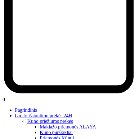
0
Pagrindinis
Greito išsiuntimo prekės 24H
Kūno priežiūros prekės
Makiažo priemonės ALAYA
Kūno purškikliai
Priemonės Kūnui