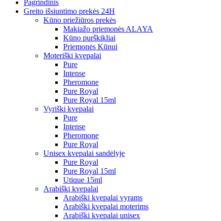
Pagrindinis
Greito išsiuntimo prekės 24H
Kūno priežiūros prekės
Makiažo priemonės ALAYA
Kūno purškikliai
Priemonės Kūnui
Moteriški kvepalai
Pure
Intense
Pheromone
Pure Royal
Pure Royal 15ml
Vyriški kvepalai
Pure
Intense
Pheromone
Pure Royal
Unisex kvepalai sandėlyje
Pure Royal
Pure Royal 15ml
Utique 15ml
Arabiški kvepalai
Arabiški kvepalai vyrams
Arabiški kvepalai moterims
Arabiški kvepalai unisex