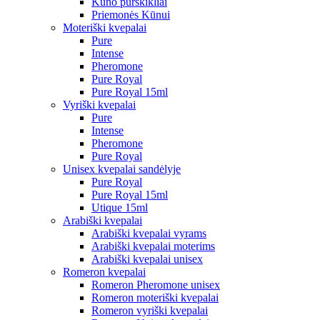
Kūno purškikliai
Priemonės Kūnui
Moteriški kvepalai
Pure
Intense
Pheromone
Pure Royal
Pure Royal 15ml
Vyriški kvepalai
Pure
Intense
Pheromone
Pure Royal
Unisex kvepalai sandėlyje
Pure Royal
Pure Royal 15ml
Utique 15ml
Arabiški kvepalai
Arabiški kvepalai vyrams
Arabiški kvepalai moterims
Arabiški kvepalai unisex
Romeron kvepalai
Romeron Pheromone unisex
Romeron moteriški kvepalai
Romeron vyriški kvepalai