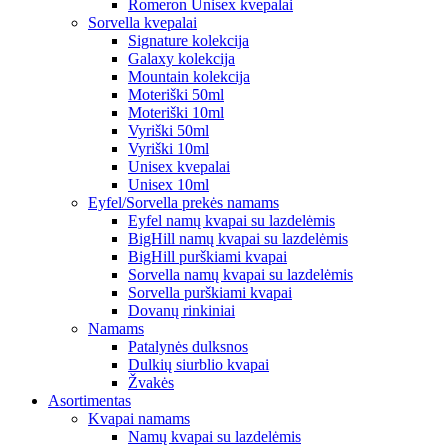
Romeron Unisex kvepalai
Sorvella kvepalai
Signature kolekcija
Galaxy kolekcija
Mountain kolekcija
Moteriški 50ml
Moteriški 10ml
Vyriški 50ml
Vyriški 10ml
Unisex kvepalai
Unisex 10ml
Eyfel/Sorvella prekės namams
Eyfel namų kvapai su lazdelėmis
BigHill namų kvapai su lazdelėmis
BigHill purškiami kvapai
Sorvella namų kvapai su lazdelėmis
Sorvella purškiami kvapai
Dovanų rinkiniai
Namams
Patalynės dulksnos
Dulkių siurblio kvapai
Žvakės
Asortimentas
Kvapai namams
Namų kvapai su lazdelėmis