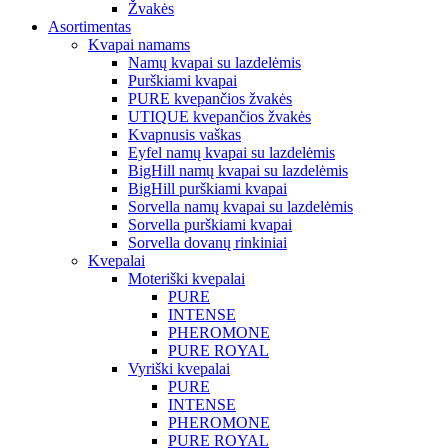
Žvakės
Asortimentas
Kvapai namams
Namų kvapai su lazdelėmis
Purškiami kvapai
PURE kvepančios žvakės
UTIQUE kvepančios žvakės
Kvapnusis vaškas
Eyfel namų kvapai su lazdelėmis
BigHill namų kvapai su lazdelėmis
BigHill purškiami kvapai
Sorvella namų kvapai su lazdelėmis
Sorvella purškiami kvapai
Sorvella dovanų rinkiniai
Kvepalai
Moteriški kvepalai
PURE
INTENSE
PHEROMONE
PURE ROYAL
Vyriški kvepalai
PURE
INTENSE
PHEROMONE
PURE ROYAL