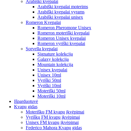
Arabiški kvepalai
Arabiški kvepalai moterims
Arabiški kvepalai vyrams
Arabiški kvepalai unisex
Romeron Kvepalai
Romeron Pheromone Unisex
Romeron moteriški kvepalai
Romeron Unisex kvepalai
Romeron vyriški kvepalai
Sorvella kvepalai
Signature kolekcija
Galaxy kolekcija
Mountain kolekcija
Unisex kvepalai
Unisex 10ml
Vyriški 50ml
Vyriški 10ml
Moteriški 50ml
Moteriški 10ml
Išparduotuvė
Kvapų gidas
Moteriškų FM kvapų įkvėpimai
Vyriškų FM kvapų įkvėpimai
Unisex FM kvapų įkvėpimai
Federico Mahora Kvapų gidas