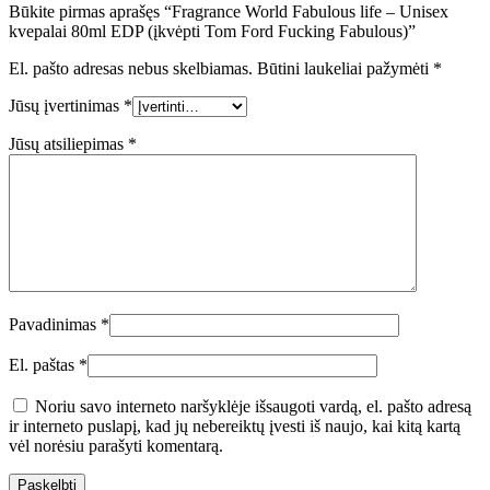
Būkite pirmas aprašęs “Fragrance World Fabulous life – Unisex
kvepalai 80ml EDP (įkvėpti Tom Ford Fucking Fabulous)”
El. pašto adresas nebus skelbiamas.
Būtini laukeliai pažymėti
*
Jūsų įvertinimas
*
Jūsų atsiliepimas
*
Pavadinimas
*
El. paštas
*
Noriu savo interneto naršyklėje išsaugoti vardą, el. pašto adresą
ir interneto puslapį, kad jų nebereiktų įvesti iš naujo, kai kitą kartą
vėl norėsiu parašyti komentarą.