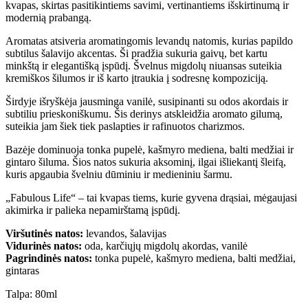
kvapas, skirtas pasitikintiems savimi, vertinantiems išskirtinumą ir
modernią prabangą.
Aromatas atsiveria aromatingomis levandų natomis, kurias papildo
subtilus šalavijo akcentas. Ši pradžia sukuria gaivų, bet kartu
minkštą ir elegantišką įspūdį. Švelnus migdolų niuansas suteikia
kremiškos šilumos ir iš karto įtraukia į sodresnę kompoziciją.
Širdyje išryškėja jausminga vanilė, susipinanti su odos akordais ir
subtiliu prieskoniškumu. Šis derinys atskleidžia aromato gilumą,
suteikia jam šiek tiek paslapties ir rafinuotos charizmos.
Bazėje dominuoja tonka pupelė, kašmyro mediena, balti medžiai ir
gintaro šiluma. Šios natos sukuria aksominį, ilgai išliekantį šleifą,
kuris apgaubia švelniu dūminiu ir medieniniu šarmu.
„Fabulous Life“ – tai kvapas tiems, kurie gyvena drąsiai, mėgaujasi
akimirka ir palieka nepamirštamą įspūdį.
Viršutinės natos:
levandos, šalavijas
Vidurinės natos:
oda, karčiųjų migdolų akordas, vanilė
Pagrindinės natos:
tonka pupelė, kašmyro mediena, balti medžiai,
gintaras
Talpa: 80ml