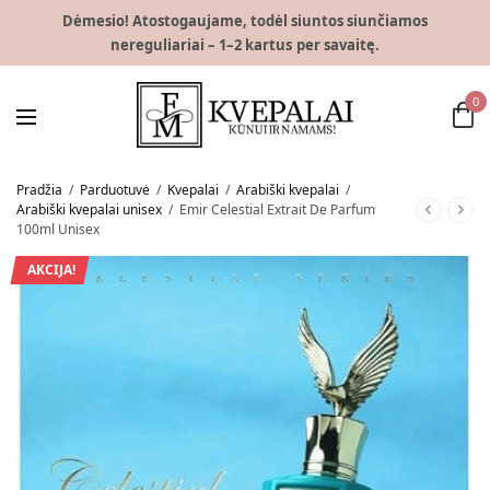
Dėmesio! Atostogaujame, todėl siuntos siunčiamos
nereguliariai – 1–2 kartus per savaitę.
0
Pradžia
/
Parduotuvė
/
Kvepalai
/
Arabiški kvepalai
/
Arabiški kvepalai unisex
/
Emir Celestial Extrait De Parfum
100ml Unisex
AKCIJA!