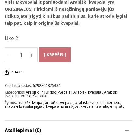
Visi FMkvepalai.lt parduodami Arabiški kvepalai yra
ORIGINALŪS! Pirkdami iš nesąžiningų pardavėjų jūs
rizikuojate įsigyti kiniškus padirbinius, kurie atrodo lygiai
taip pat, kaip ir originalūs kvepalai.
Liko 2
Į KREPŠELĮ
SHARE
Produkto kodas:
6292864825484
Kategorijos:
Arabiški ir Turkiški kvepalai
,
Arabiški kvepalai
,
Arabiški
kvepalai unisex
,
Kvepalai
Žymos:
arabiški kvapai
,
arabiški kvepalai
,
arabiški kvepalai internetu
,
arabiški kvepalai pigiau
,
kvepalai iš arabijos
,
kvepalai iš arabų emyratų
Atsiliepimai (0)