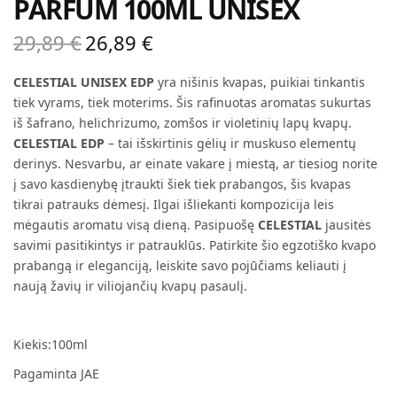
PARFUM 100ML UNISEX
29,89
€
26,89
€
Original
Current
price
price is:
CELESTIAL UNISEX EDP
yra nišinis kvapas, puikiai tinkantis
was:
26,89 €.
tiek vyrams, tiek moterims. Šis rafinuotas aromatas sukurtas
29,89 €.
iš šafrano, helichrizumo, zomšos ir violetinių lapų kvapų.
CELESTIAL EDP
– tai išskirtinis gėlių ir muskuso elementų
derinys. Nesvarbu, ar einate vakare į miestą, ar tiesiog norite
į savo kasdienybę įtraukti šiek tiek prabangos, šis kvapas
tikrai patrauks dėmesį. Ilgai išliekanti kompozicija leis
mėgautis aromatu visą dieną. Pasipuošę
CELESTIAL
jausitės
savimi pasitikintys ir patrauklūs. Patirkite šio egzotiško kvapo
prabangą ir eleganciją, leiskite savo pojūčiams keliauti į
naują žavių ir viliojančių kvapų pasaulį.
Kiekis:100ml
Pagaminta JAE