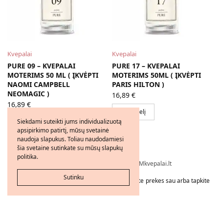
Kvepalai
Kvepalai
PURE 09 – KVEPALAI
PURE 17 – KVEPALAI
MOTERIMS 50 ML ( ĮKVĖPTI
MOTERIMS 50ML ( ĮKVĖPTI
NAOMI CAMPBELL
PARIS HILTON )
NEOMAGIC )
16,89
€
16,89
€
Į krepšelį
Į krepšelį
Siekdami suteikti jums individualizuotą
apsipirkimo patirtį, mūsų svetainė
naudoja slapukus. Toliau naudodamiesi
šia svetaine sutinkate su mūsų slapukų
politika.
Visos teisės saugomos © 2026 - FMkvepalai.lt
Sutinku
Tapkite FMWorld verslo partneriu arba užsakykite prekes sau arba tapkite
platintoju!
Nepriklausomo FM WORLD Verslo Partnerio interneto svetainė. FM verslo
partnerio numeris: 21206239, PVM mokėtojo kodas: LT100016523718