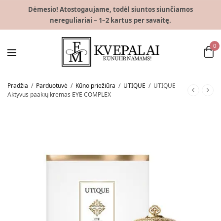
Dėmesio! Atostogaujame, todėl siuntos siunčiamos
nereguliariai – 1–2 kartus per savaitę.
0
Pradžia
/
Parduotuvė
/
Kūno priežiūra
/
UTIQUE
/
UTIQUE
Aktyvus paakių kremas EYE COMPLEX