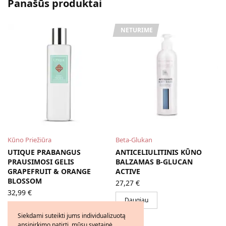
Panašūs produktai
NETURIME
Kūno Priežiūra
Beta-Glukan
S
UTIQUE PRABANGUS
ANTICELIULITINIS KŪNO
PRAUSIMOSI GELIS
BALZAMAS Β-GLUCAN
GRAPEFRUIT & ORANGE
ACTIVE
BLOSSOM
27,27
€
32,99
€
Daugiau
Į krepšelį
Siekdami suteikti jums individualizuotą
apsipirkimo patirtį, mūsų svetainė