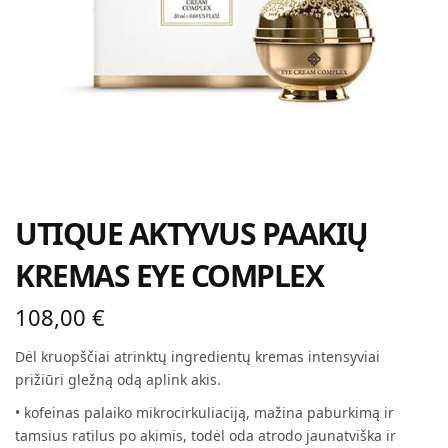
UTIQUE AKTYVUS PAAKIŲ
KREMAS EYE COMPLEX
108,00
€
Dėl kruopščiai atrinktų ingredientų kremas intensyviai
prižiūri gležną odą aplink akis.
• kofeinas palaiko mikrocirkuliaciją, mažina paburkimą ir
tamsius ratilus po akimis, todėl oda atrodo jaunatviška ir