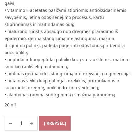
gaivi;
• vitamino E acetatas pasižymi stipriomis antioksidacinėmis
savybėmis, lėtina odos senėjimo procesus, kartu
stiprindamas ir maitindamas odą;
• hialurono rūgštis apsaugo nuo drėgmės praradimo iš
epidermio, gerina stangrumą ir elastingumą, mažina
dirginimo polinkį, padeda pagerinti odos tonusą ir bendrą
odos būklę;
• peptidai ir lipopeptidai palaiko kovą su raukšlėmis, mažina
smulkių raukšlelių matomumą;
• biotinas gerina odos stangrumą ir efektyviai ją regeneruoja;
• betainas veikia kaip galingas drėkiklis, pritraukiantis ir
sulaikantis drėgmę, puikiai drėkina veido odą;
• alantoinas ramina sudirginimą ir mažina paraudimą.
20 ml
Į KREPŠELĮ