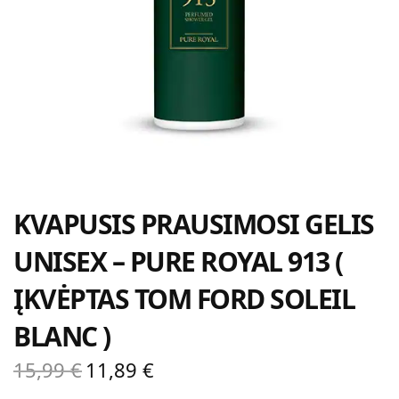
KVAPUSIS PRAUSIMOSI GELIS
UNISEX – PURE ROYAL 913 (
ĮKVĖPTAS TOM FORD SOLEIL
BLANC )
15,99
€
11,89
€
Original
Current
price
price is: