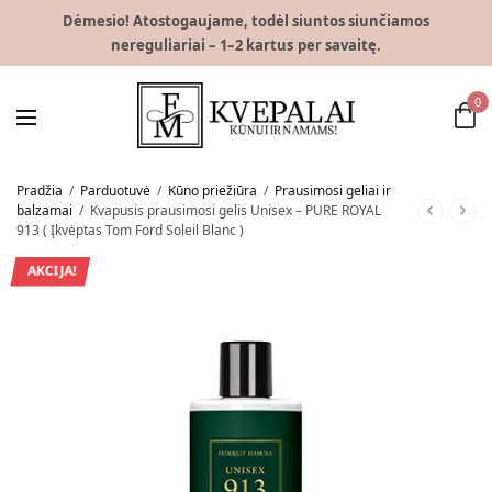
Dėmesio! Atostogaujame, todėl siuntos siunčiamos
nereguliariai – 1–2 kartus per savaitę.
0
Pradžia
/
Parduotuvė
/
Kūno priežiūra
/
Prausimosi geliai ir
balzamai
/
Kvapusis prausimosi gelis Unisex – PURE ROYAL
913 ( Įkvėptas Tom Ford Soleil Blanc )
AKCIJA!