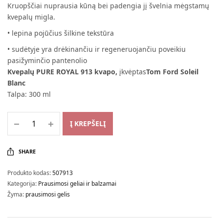
Kruopščiai nuprausia kūną bei padengia jį švelnia mėgstamų
was:
11,89 €.
kvepalų migla.
15,99 €.
• lepina pojūčius šilkine tekstūra
• sudėtyje yra drėkinančiu ir regeneruojančiu poveikiu
pasižyminčio pantenolio
Kvepalų PURE ROYAL 913 kvapo,
įkvėptas
Tom Ford Soleil
Blanc
Talpa: 300 ml
Į KREPŠELĮ
SHARE
Produkto kodas:
507913
Kategorija:
Prausimosi geliai ir balzamai
Žyma:
prausimosi gelis