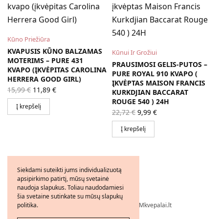
Kūno Priežiūra
KVAPUSIS KŪNO BALZAMAS
Kūnui Ir Grožiui
MOTERIMS – PURE 431
PRAUSIMOSI GELIS-PUTOS –
KVAPO (ĮKVĖPITAS CAROLINA
PURE ROYAL 910 KVAPO (
HERRERA GOOD GIRL)
ĮKVĖPTAS MAISON FRANCIS
Original
Current
15,99
€
11,89
€
KURKDJIAN BACCARAT
price
price is:
ROUGE 540 ) 24H
was:
11,89 €.
Į krepšelį
Original
Current
15,99 €.
22,72
€
9,99
€
price
price is:
was:
9,99 €.
Į krepšelį
22,72 €.
Siekdami suteikti jums individualizuotą
apsipirkimo patirtį, mūsų svetainė
naudoja slapukus. Toliau naudodamiesi
šia svetaine sutinkate su mūsų slapukų
politika.
Visos teisės saugomos © 2026 - FMkvepalai.lt