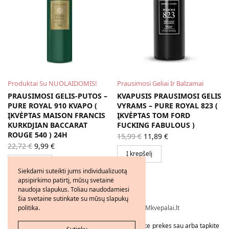
Produktai Su NUOLAIDOMIS!
Prausimosi Geliai Ir Balzamai
S
PRAUSIMOSI GELIS-PUTOS –
KVAPUSIS PRAUSIMOSI GELIS
PURE ROYAL 910 KVAPO (
VYRAMS – PURE ROYAL 823 (
ĮKVĖPTAS MAISON FRANCIS
ĮKVĖPTAS TOM FORD
KURKDJIAN BACCARAT
FUCKING FABULOUS )
ROUGE 540 ) 24H
Original
Current
15,99
€
11,89
€
price
price is:
Original
Current
22,72
€
9,99
€
was:
11,89 €.
price
price is:
Į krepšelį
15,99 €.
was:
9,99 €.
Į krepšelį
22,72 €.
Siekdami suteikti jums individualizuotą
apsipirkimo patirtį, mūsų svetainė
naudoja slapukus. Toliau naudodamiesi
šia svetaine sutinkate su mūsų slapukų
Visos teisės saugomos © 2026 - FMkvepalai.lt
politika.
Tapkite FMWorld verslo partneriu arba užsakykite prekes sau arba tapkite