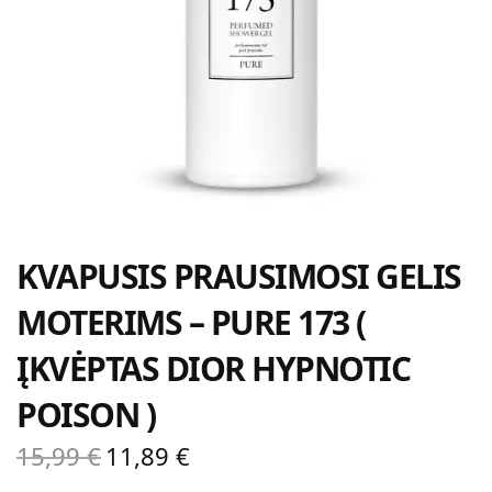
KVAPUSIS PRAUSIMOSI GELIS
MOTERIMS – PURE 173 (
ĮKVĖPTAS DIOR HYPNOTIC
POISON )
15,99
€
11,89
€
Original
Current
price
price is: