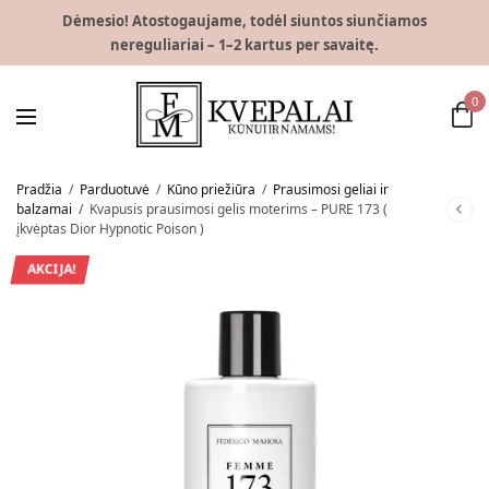
Dėmesio! Atostogaujame, todėl siuntos siunčiamos
nereguliariai – 1–2 kartus per savaitę.
0
Pradžia
/
Parduotuvė
/
Kūno priežiūra
/
Prausimosi geliai ir
balzamai
/
Kvapusis prausimosi gelis moterims – PURE 173 (
įkvėptas Dior Hypnotic Poison )
AKCIJA!