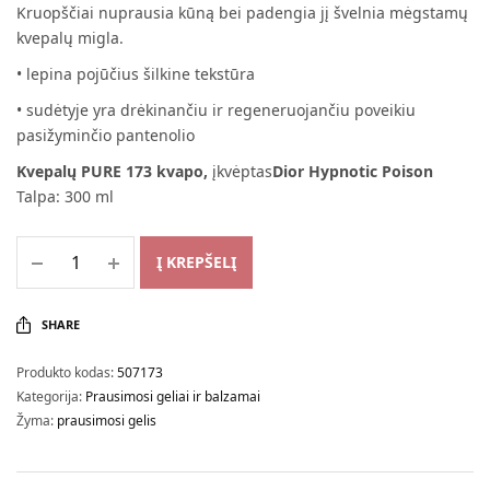
Kruopščiai nuprausia kūną bei padengia jį švelnia mėgstamų
was:
11,89 €.
kvepalų migla.
15,99 €.
• lepina pojūčius šilkine tekstūra
• sudėtyje yra drėkinančiu ir regeneruojančiu poveikiu
pasižyminčio pantenolio
Kvepalų PURE 173 kvapo,
įkvėptas
Dior Hypnotic Poison
Talpa: 300 ml
Į KREPŠELĮ
SHARE
Produkto kodas:
507173
Kategorija:
Prausimosi geliai ir balzamai
Žyma:
prausimosi gelis